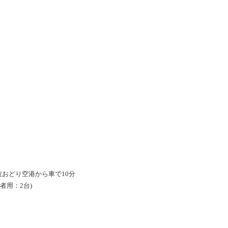
波おどり空港から車で10分
者用：2台)