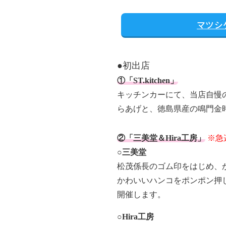
マツシ
●初出店
①「ST.kitchen」
キッチンカーにて、当店自慢
らあげと、徳島県産の鳴門金
②「三美堂＆Hira工房」
※急
○三美堂
松茂係長のゴム印をはじめ、
かわいいハンコをポンポン押
開催します。
○Hira工房