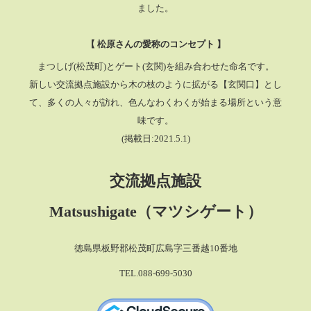
ました。
【 松原さんの愛称のコンセプト 】
まつしげ(松茂町)とゲート(玄関)を組み合わせた命名です。
新しい交流拠点施設から木の枝のように拡がる【玄関口】とし
て、多くの人々が訪れ、色んなわくわくが始まる場所という意
味です。
(掲載日:2021.5.1)
交流拠点施設
Matsushigate（マツシゲート）
徳島県板野郡松茂町広島字三番越10番地
TEL.088-699-5030