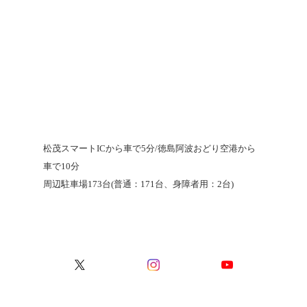
松茂スマートICから車で5分/徳島阿波おどり空港から
車で10分
周辺駐車場173台(普通：171台、身障者用：2台)