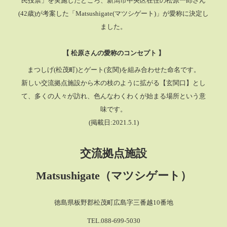
民投票」を実施したところ、
新潟市中央区在住の松原一郎さん
(42歳)が考案した「Matsushigate(マツシゲート)」が愛称に決定し
ました。
【 松原さんの愛称のコンセプト 】
まつしげ(松茂町)とゲート(玄関)を組み合わせた命名です。
新しい交流拠点施設から木の枝のように拡がる【玄関口】とし
て、多くの人々が訪れ、色んなわくわくが始まる場所という意
味です。
(掲載日:2021.5.1)
交流拠点施設
Matsushigate（マツシゲート）
徳島県板野郡松茂町広島字三番越10番地
TEL.088-699-5030