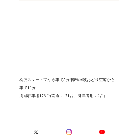
松茂スマートICから車で5分/徳島阿波おどり空港から
車で10分
周辺駐車場173台(普通：171台、身障者用：2台)