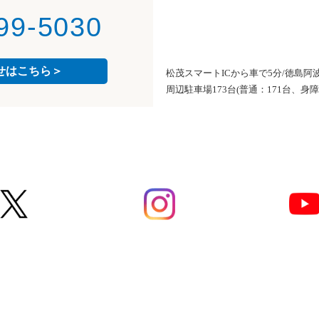
99-5030
せはこちら＞
松茂スマートICから車で5分/徳島阿
周辺駐車場173台(普通：171台、身障