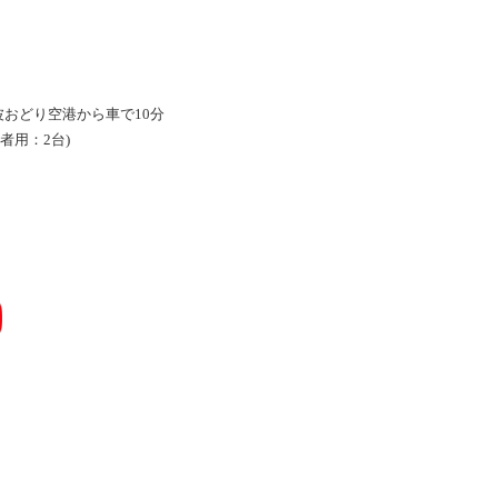
波おどり空港から車で10分
者用：2台)