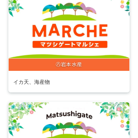
㊇岩本水産
イカ天、海産物