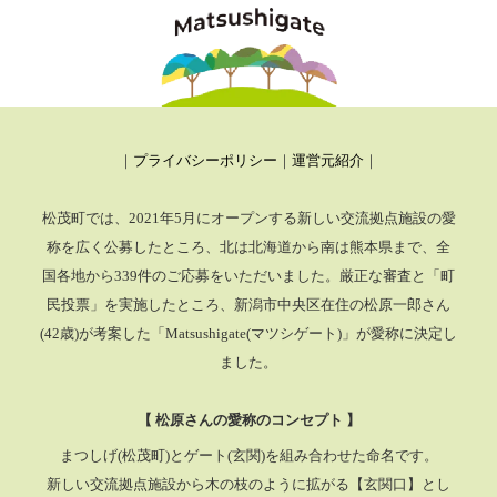
｜
プライバシーポリシー
｜
運営元紹介
｜
松茂町では、2021年5月にオープンする新しい交流拠点施設の愛
称を広く公募したところ、
北は北海道から南は熊本県まで、全
国各地から339件のご応募をいただいました。厳正な審査と「町
民投票」を実施したところ、
新潟市中央区在住の松原一郎さん
(42歳)が考案した「Matsushigate(マツシゲート)」が愛称に決定し
ました。
【 松原さんの愛称のコンセプト 】
まつしげ(松茂町)とゲート(玄関)を組み合わせた命名です。
新しい交流拠点施設から木の枝のように拡がる【玄関口】とし