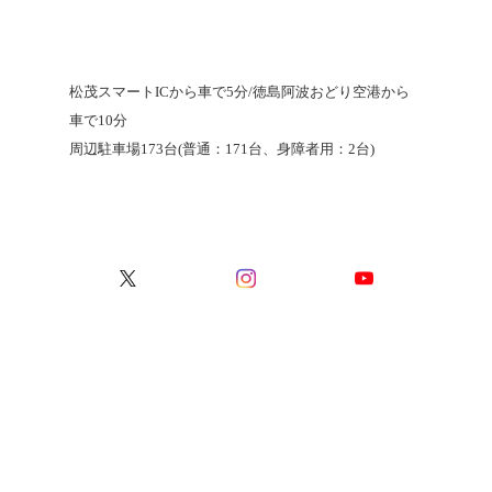
松茂スマートICから車で5分/徳島阿波おどり空港から
車で10分
周辺駐車場173台(普通：171台、身障者用：2台)