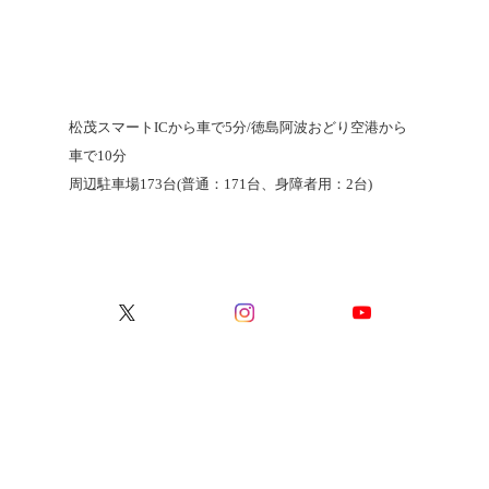
松茂スマートICから車で5分/徳島阿波おどり空港から
車で10分
周辺駐車場173台(普通：171台、身障者用：2台)