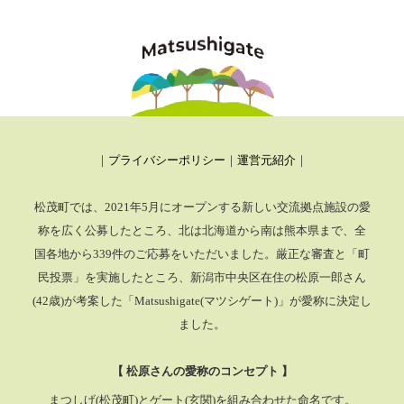
｜
プライバシーポリシー
｜
運営元紹介
｜
松茂町では、2021年5月にオープンする新しい交流拠点施設の愛
称を広く公募したところ、
北は北海道から南は熊本県まで、全
国各地から339件のご応募をいただいました。厳正な審査と「町
民投票」を実施したところ、
新潟市中央区在住の松原一郎さん
(42歳)が考案した「Matsushigate(マツシゲート)」が愛称に決定し
ました。
【 松原さんの愛称のコンセプト 】
まつしげ(松茂町)とゲート(玄関)を組み合わせた命名です。