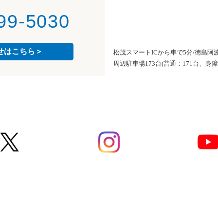
99-5030
せはこちら＞
松茂スマートICから車で5分/徳島阿
周辺駐車場173台(普通：171台、身障