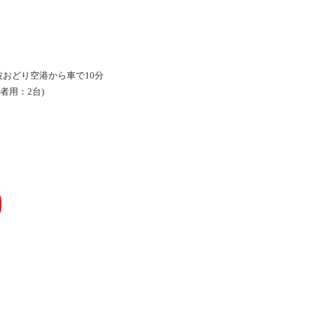
波おどり空港から車で10分
者用：2台)