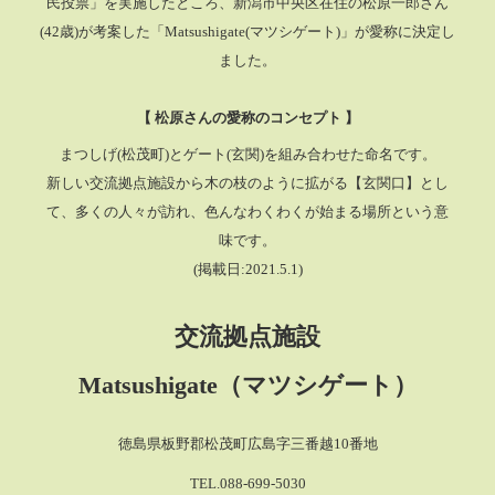
民投票」を実施したところ、
新潟市中央区在住の松原一郎さん
(42歳)が考案した「Matsushigate(マツシゲート)」が愛称に決定し
ました。
【 松原さんの愛称のコンセプト 】
まつしげ(松茂町)とゲート(玄関)を組み合わせた命名です。
新しい交流拠点施設から木の枝のように拡がる【玄関口】とし
て、多くの人々が訪れ、色んなわくわくが始まる場所という意
味です。
(掲載日:2021.5.1)
交流拠点施設
Matsushigate（マツシゲート）
徳島県板野郡松茂町広島字三番越10番地
TEL.088-699-5030