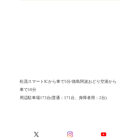
松茂スマートICから車で5分/徳島阿波おどり空港から
車で10分
周辺駐車場173台(普通：171台、身障者用：2台)