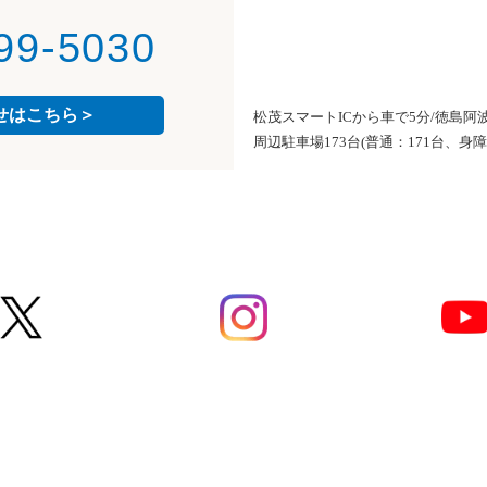
99-5030
せはこちら＞
松茂スマートICから車で5分/徳島阿
周辺駐車場173台(普通：171台、身障