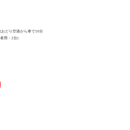
波おどり空港から車で10分
者用：2台)