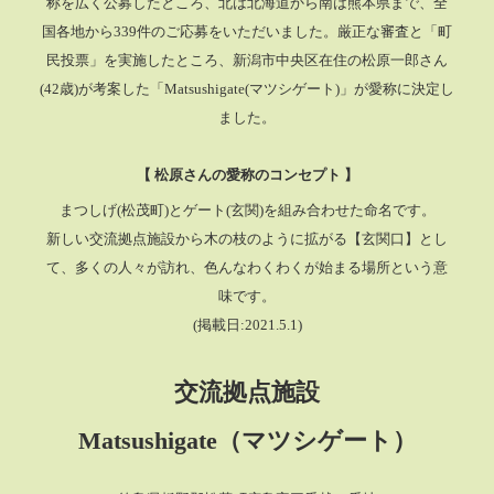
称を広く公募したところ、
北は北海道から南は熊本県まで、全
国各地から339件のご応募をいただいました。厳正な審査と「町
民投票」を実施したところ、
新潟市中央区在住の松原一郎さん
(42歳)が考案した「Matsushigate(マツシゲート)」が愛称に決定し
ました。
【 松原さんの愛称のコンセプト 】
まつしげ(松茂町)とゲート(玄関)を組み合わせた命名です。
新しい交流拠点施設から木の枝のように拡がる【玄関口】とし
て、多くの人々が訪れ、色んなわくわくが始まる場所という意
味です。
(掲載日:2021.5.1)
交流拠点施設
Matsushigate（マツシゲート）