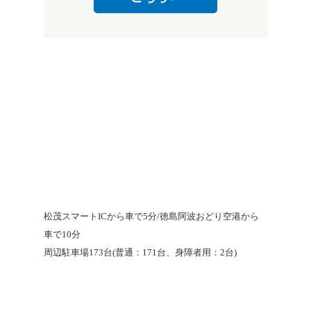
松茂スマートICから車で5分/徳島阿波おどり空港から
車で10分
周辺駐車場173台(普通：171台、身障者用：2台)