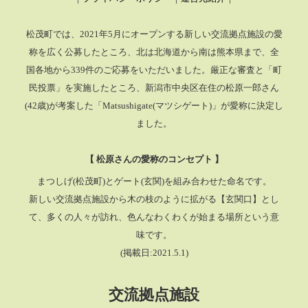
松茂町では、2021年5月にオープンする新しい交流拠点施設の愛
称を広く公募したところ、
北は北海道から南は熊本県まで、全
国各地から339件のご応募をいただいました。厳正な審査と「町
民投票」を実施したところ、
新潟市中央区在住の松原一郎さん
(42歳)が考案した「Matsushigate(マツシゲート)」が愛称に決定し
ました。
【 松原さんの愛称のコンセプト 】
まつしげ(松茂町)とゲート(玄関)を組み合わせた命名です。
新しい交流拠点施設から木の枝のように拡がる【玄関口】とし
て、多くの人々が訪れ、色んなわくわくが始まる場所という意
味です。
(掲載日:2021.5.1)
交流拠点施設