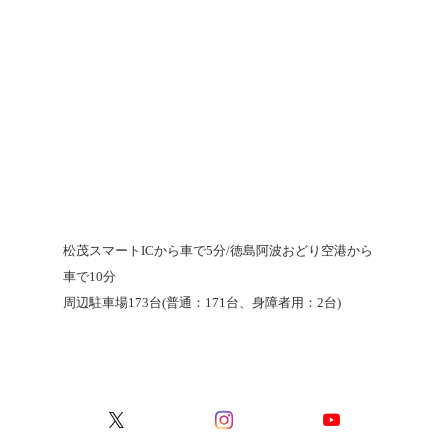
松茂スマートICから車で5分/徳島阿波おどり空港から
車で10分
周辺駐車場173台(普通：171台、身障者用：2台)