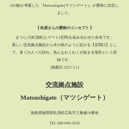
(42歳)が考案した「Matsushigate(マツシゲート)」が愛称に決定し
ました。
【 松原さんの愛称のコンセプト 】
まつしげ(松茂町)とゲート(玄関)を組み合わせた命名です。
新しい交流拠点施設から木の枝のように拡がる【玄関口】とし
て、多くの人々が訪れ、色んなわくわくが始まる場所という意
味です。
(掲載日:2021.5.1)
交流拠点施設
Matsushigate（マツシゲート）
徳島県板野郡松茂町広島字三番越10番地
TEL.088-699-5030