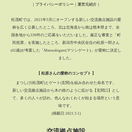
｜
プライバシーポリシー
｜
運営元紹介
｜
松茂町では、2021年5月にオープンする新しい交流拠点施設の愛
称を広く公募したところ、
北は北海道から南は熊本県まで、全
国各地から339件のご応募をいただいました。厳正な審査と「町
民投票」を実施したところ、
新潟市中央区在住の松原一郎さん
(42歳)が考案した「Matsushigate(マツシゲート)」が愛称に決定し
ました。
【 松原さんの愛称のコンセプト 】
まつしげ(松茂町)とゲート(玄関)を組み合わせた命名です。
新しい交流拠点施設から木の枝のように拡がる【玄関口】とし
て、多くの人々が訪れ、色んなわくわくが始まる場所という意
味です。
(掲載日:2021.5.1)
交流拠点施設