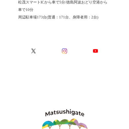
松茂スマートICから車で5分/徳島阿波おどり空港から
車で10分
周辺駐車場173台(普通：171台、身障者用：2台)