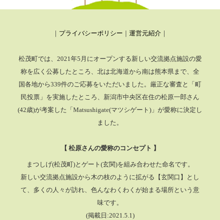
｜
プライバシーポリシー
｜
運営元紹介
｜
松茂町では、2021年5月にオープンする新しい交流拠点施設の愛
称を広く公募したところ、
北は北海道から南は熊本県まで、全
国各地から339件のご応募をいただいました。厳正な審査と「町
民投票」を実施したところ、
新潟市中央区在住の松原一郎さん
(42歳)が考案した「Matsushigate(マツシゲート)」が愛称に決定し
ました。
【 松原さんの愛称のコンセプト 】
まつしげ(松茂町)とゲート(玄関)を組み合わせた命名です。
新しい交流拠点施設から木の枝のように拡がる【玄関口】とし
て、多くの人々が訪れ、色んなわくわくが始まる場所という意
味です。
(掲載日:2021.5.1)