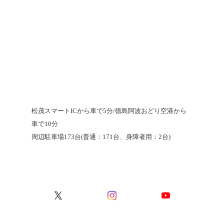
松茂スマートICから車で5分/徳島阿波おどり空港から
車で10分
周辺駐車場173台(普通：171台、身障者用：2台)