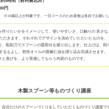
〜 約4時間（材料費込み）
00円
〜
※18歳以上が対象です。一日コースのため昼食は各自でお願い
を作りたいかをイメージして、使いやすいさ、口触りの 良さな
いただきます。それぞれでデザインを決めていただいたものを、
り、彫刻刀でスプーンの皿部分を掘り出します。仕上げは、削
にするもよし。乾性オイルの亜麻仁油を摺り込み完成させます。
さと喜びを、より実感してもらう内容のものです。
木製スプーン等ものづくり講座
、自分だけのスプーンづくりをしていただくものづくり講座で