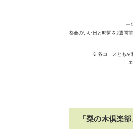
一
都合のいい日と時間を2週間
※ 各コースとも
エ
「梨の木倶楽