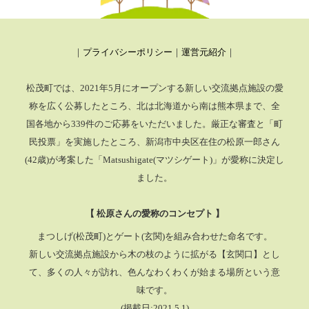
｜
プライバシーポリシー
｜
運営元紹介
｜
松茂町では、2021年5月にオープンする新しい交流拠点施設の愛
称を広く公募したところ、
北は北海道から南は熊本県まで、全
国各地から339件のご応募をいただいました。厳正な審査と「町
民投票」を実施したところ、
新潟市中央区在住の松原一郎さん
(42歳)が考案した「Matsushigate(マツシゲート)」が愛称に決定し
ました。
【 松原さんの愛称のコンセプト 】
まつしげ(松茂町)とゲート(玄関)を組み合わせた命名です。
新しい交流拠点施設から木の枝のように拡がる【玄関口】とし
て、多くの人々が訪れ、色んなわくわくが始まる場所という意
味です。
(掲載日:2021.5.1)