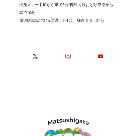
松茂スマートICから車で5分/徳島阿波おどり空港から
車で10分
周辺駐車場173台(普通：171台、身障者用：2台)