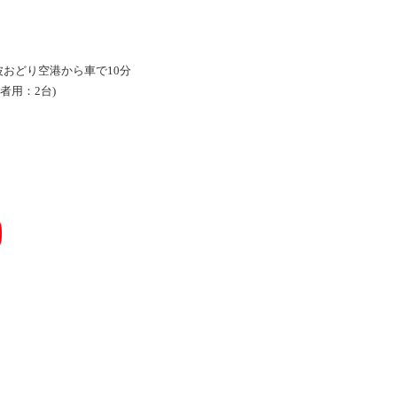
波おどり空港から車で10分
者用：2台)