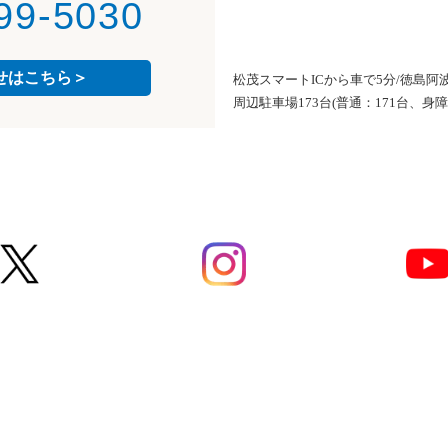
99-5030
せはこちら＞
松茂スマートICから車で5分/徳島阿
周辺駐車場173台(普通：171台、身障