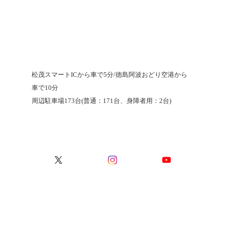
松茂スマートICから車で5分/徳島阿波おどり空港から
車で10分
周辺駐車場173台(普通：171台、身障者用：2台)